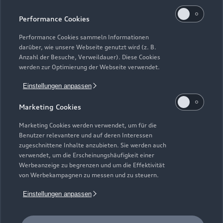
Kaufen & leasen
Alle Modelle
Performance Cookies
Modelle vergleichen
Service & Zubehör
Performance Cookies sammeln Informationen
Neuwagensuche
darüber, wie unsere Webseite genutzt wird (z. B.
Elektromodelle
Anzahl der Besuche, Verweildauer). Diese Cookies
Gebrauchtwagensuche
Support
werden zur Optimierung der Webseite verwendet.
Saisonale Angebote
Plug-in-Hybride
Gebrauchtwagen
Einstellungen anpassen
Audi Services
Über Audi
Kundenservice
Finanzierung
Marketing Cookies
Garantie
Händlersuche
Aktionen & Angebote
Unternehmen
Marketing Cookies werden verwendet, um für die
Audi digital services
Benutzer relevantere und auf deren Interessen
Audi Code
Geschäftskunden
Karriere
zugeschnittene Inhalte anzubieten. Sie werden auch
myAudi
verwendet, um die Erscheinungshäufigkeit einer
Häufige Fragen (FAQ)
Investor Relations
Werbeanzeige zu begrenzen und um die Effektivität
© 2026 AUDI AG. Alle Rechte vorbehalten
von Werbekampagnen zu messen und zu steuern.
Audi Online Beratung
Presse & Media Center
Impressum
Rechtliches
Hinweisgebersystem
Einstellungen anpassen
Online-Terminvereinbarung
Datenschutz
Datenschutzinformation
Cookie-Einstellungen
Servicekontakt
Cookie-Richtlinie
Barrierefreiheit