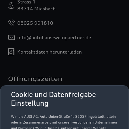
Strass 1
83714 Miesbach
08025 991810
info@autohaus-weingaertner.de
Kontaktdaten herunterladen
Öffnungszeiten
Cookie und Datenfreigabe
Geöffnet bis
18:00
Einstellung
Wir, die AUDI AG, Auto-Union-Straße 1, 85057 Ingolstadt, allein
Montag - Freitag
07:00 - 18:00
oder in Zusammenarbeit mit unseren verbundenen Unternehmen
und Partnern ("Wir", "Unser"), nutzen auf unserer Website